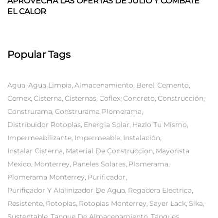
APROVECHA LAS OFERTAS DE JULIO Y COMBATE
EL CALOR
Popular Tags
Agua
Agua Limpia
Almacenamiento
Berel
Cemento
Cemex
Cisterna
Cisternas
Coflex
Concreto
Construcción
Construrama
Construrama Plomerama
Distribuidor Rotoplas
Energia Solar
Hazlo Tu Mismo
Impermeabilizante
Impermeable
Instalación
Instalar Cisterna
Material De Construccion
Mayorista
Mexico
Monterrey
Paneles Solares
Plomerama
Plomerama Monterrey
Purificador
Purificador Y Alalinizador De Agua
Regadera Electrica
Resistente
Rotoplas
Rotoplas Monterrey
Sayer Lack
Sika
Sustentable
Tanque De Almacenamiento
Tanques