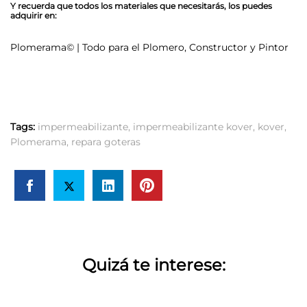
Y recuerda que todos los materiales que necesitarás, los puedes
adquirir en:
Plomerama© | Todo para el Plomero, Constructor y Pintor
Tags:
impermeabilizante
,
impermeabilizante kover
,
kover
,
Plomerama
,
repara goteras
Quizá te interese: