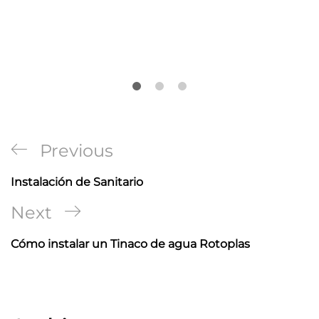
Navegación
Previous
Previous
de
Post
Instalación de Sanitario
entradas
Next
Next
Post
Cómo instalar un Tinaco de agua Rotoplas