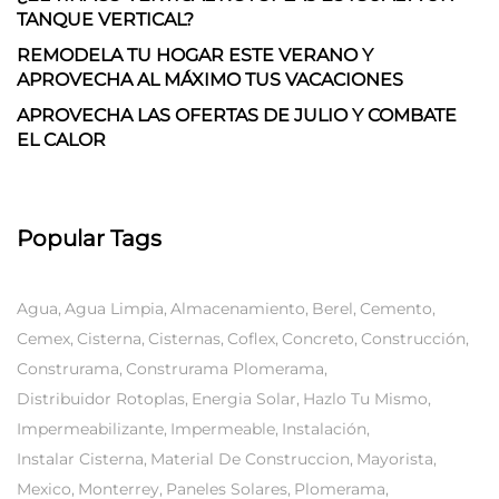
TANQUE VERTICAL?
REMODELA TU HOGAR ESTE VERANO Y
APROVECHA AL MÁXIMO TUS VACACIONES
APROVECHA LAS OFERTAS DE JULIO Y COMBATE
EL CALOR
Popular Tags
Agua
Agua Limpia
Almacenamiento
Berel
Cemento
Cemex
Cisterna
Cisternas
Coflex
Concreto
Construcción
Construrama
Construrama Plomerama
Distribuidor Rotoplas
Energia Solar
Hazlo Tu Mismo
Impermeabilizante
Impermeable
Instalación
Instalar Cisterna
Material De Construccion
Mayorista
Mexico
Monterrey
Paneles Solares
Plomerama