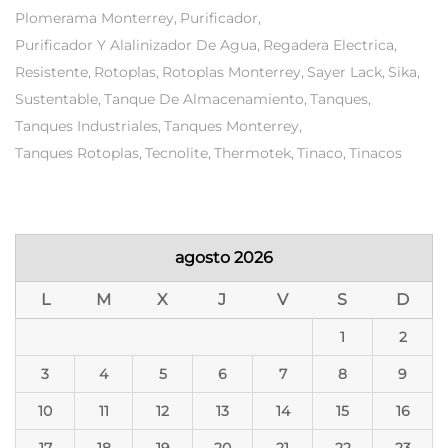
Plomerama Monterrey
Purificador
Purificador Y Alalinizador De Agua
Regadera Electrica
Resistente
Rotoplas
Rotoplas Monterrey
Sayer Lack
Sika
Sustentable
Tanque De Almacenamiento
Tanques
Tanques Industriales
Tanques Monterrey
Tanques Rotoplas
Tecnolite
Thermotek
Tinaco
Tinacos
agosto 2026
L
M
X
J
V
S
D
1
2
3
4
5
6
7
8
9
10
11
12
13
14
15
16