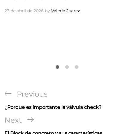
23 de abril de 2026
by
Valeria Juarez
Navegación
Previous
Previous
de
Post
¿Porque es importante la válvula check?
entradas
Next
Next
Post
El Block de concreto y sus características