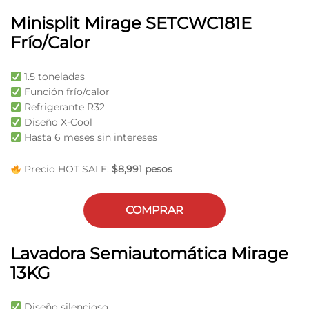
Minisplit Mirage SETCWC181E
Frío/Calor
1.5 toneladas
Función frío/calor
Refrigerante R32
Diseño X-Cool
Hasta 6 meses sin intereses
Precio HOT SALE:
$8,991 pesos
COMPRAR
Lavadora Semiautomática Mirage
13KG
Diseño silencioso