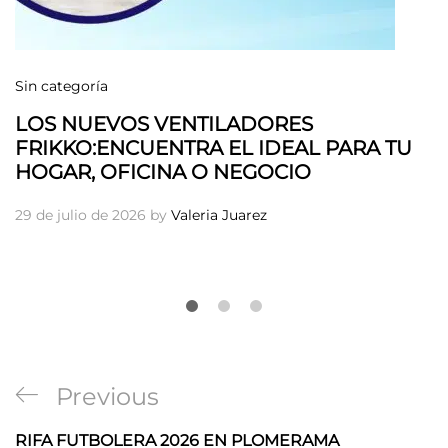
Sin categoría
LOS NUEVOS VENTILADORES
FRIKKO:ENCUENTRA EL IDEAL PARA TU
HOGAR, OFICINA O NEGOCIO
29 de julio de 2026
by
Valeria Juarez
Navegación
Previous
Previous
de
Post
RIFA FUTBOLERA 2026 EN PLOMERAMA