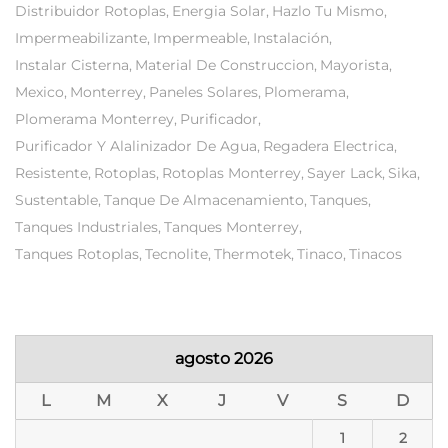
Distribuidor Rotoplas
Energia Solar
Hazlo Tu Mismo
Impermeabilizante
Impermeable
Instalación
Instalar Cisterna
Material De Construccion
Mayorista
Mexico
Monterrey
Paneles Solares
Plomerama
Plomerama Monterrey
Purificador
Purificador Y Alalinizador De Agua
Regadera Electrica
Resistente
Rotoplas
Rotoplas Monterrey
Sayer Lack
Sika
Sustentable
Tanque De Almacenamiento
Tanques
Tanques Industriales
Tanques Monterrey
Tanques Rotoplas
Tecnolite
Thermotek
Tinaco
Tinacos
agosto 2026
L
M
X
J
V
S
D
1
2