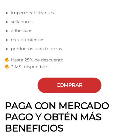
impermeabilizantes
selladores
adhesivos
recubrimientos
productos para terrazas
Hasta 25% de descuento
3 MSI disponibles
COMPRAR
PAGA CON MERCADO
PAGO Y OBTÉN MÁS
BENEFICIOS