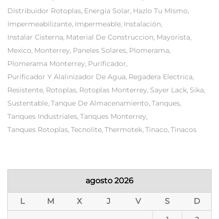
Distribuidor Rotoplas
Energia Solar
Hazlo Tu Mismo
Impermeabilizante
Impermeable
Instalación
Instalar Cisterna
Material De Construccion
Mayorista
Mexico
Monterrey
Paneles Solares
Plomerama
Plomerama Monterrey
Purificador
Purificador Y Alalinizador De Agua
Regadera Electrica
Resistente
Rotoplas
Rotoplas Monterrey
Sayer Lack
Sika
Sustentable
Tanque De Almacenamiento
Tanques
Tanques Industriales
Tanques Monterrey
Tanques Rotoplas
Tecnolite
Thermotek
Tinaco
Tinacos
agosto 2026
L
M
X
J
V
S
D