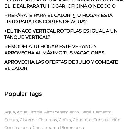
EL IDEAL PARA TU HOGAR, OFICINA O NEGOCIO
PREPÁRATE PARA EL CALOR: ¿TU HOGAR ESTÁ
LISTO PARA LOS CORTES DE AGUA?
¿EL TINACO VERTICAL ROTOPLAS ES IGUAL A UN
TANQUE VERTICAL?
REMODELA TU HOGAR ESTE VERANO Y
APROVECHA AL MÁXIMO TUS VACACIONES
APROVECHA LAS OFERTAS DE JULIO Y COMBATE
EL CALOR
Popular Tags
Agua
Agua Limpia
Almacenamiento
Berel
Cemento
Cemex
Cisterna
Cisternas
Coflex
Concreto
Construcción
Construrama
Construrama Plomerama