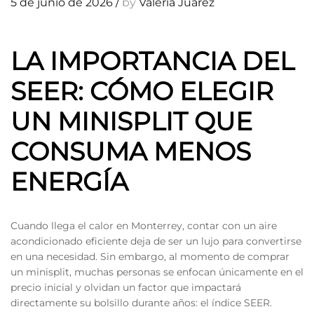
5 de junio de 2026
/
by
Valeria Juarez
LA IMPORTANCIA DEL
SEER: CÓMO ELEGIR
UN MINISPLIT QUE
CONSUMA MENOS
ENERGÍA
Cuando llega el calor en Monterrey, contar con un aire
acondicionado eficiente deja de ser un lujo para convertirse
en una necesidad. Sin embargo, al momento de comprar
un minisplit, muchas personas se enfocan únicamente en el
precio inicial y olvidan un factor que impactará
directamente su bolsillo durante años: el índice SEER.