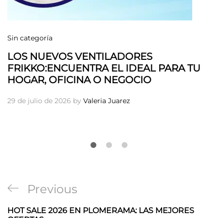
Sin categoría
LOS NUEVOS VENTILADORES
FRIKKO:ENCUENTRA EL IDEAL PARA TU
HOGAR, OFICINA O NEGOCIO
29 de julio de 2026
by
Valeria Juarez
Navegación
Previous
Previous
de
Post
HOT SALE 2026 EN PLOMERAMA: LAS MEJORES