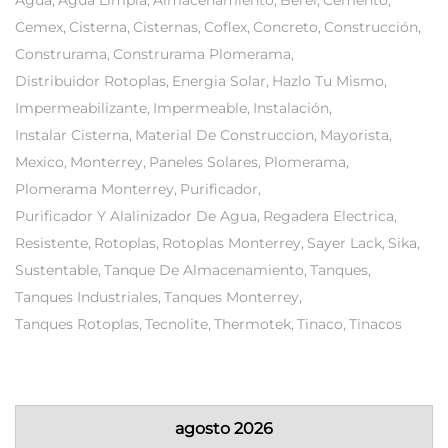
Agua
Agua Limpia
Almacenamiento
Berel
Cemento
Cemex
Cisterna
Cisternas
Coflex
Concreto
Construcción
Construrama
Construrama Plomerama
Distribuidor Rotoplas
Energia Solar
Hazlo Tu Mismo
Impermeabilizante
Impermeable
Instalación
Instalar Cisterna
Material De Construccion
Mayorista
Mexico
Monterrey
Paneles Solares
Plomerama
Plomerama Monterrey
Purificador
Purificador Y Alalinizador De Agua
Regadera Electrica
Resistente
Rotoplas
Rotoplas Monterrey
Sayer Lack
Sika
Sustentable
Tanque De Almacenamiento
Tanques
Tanques Industriales
Tanques Monterrey
Tanques Rotoplas
Tecnolite
Thermotek
Tinaco
Tinacos
agosto 2026