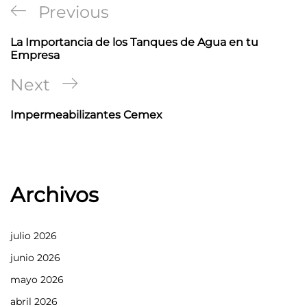
Navegación
Previous
Previous
de
Post
La Importancia de los Tanques de Agua en tu
entradas
Empresa
Next
Next
Post
Impermeabilizantes Cemex
Archivos
julio 2026
junio 2026
mayo 2026
abril 2026