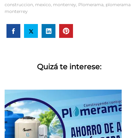
construccion
,
mexico
,
monterrey
,
Plomerama
,
plomerama
monterrey
Quizá te interese: