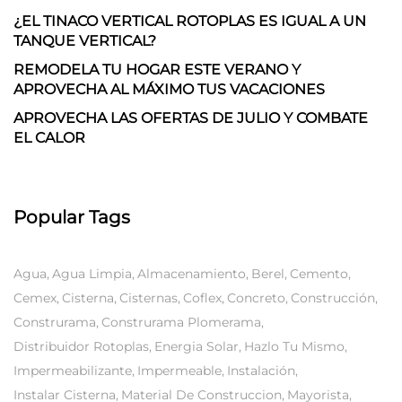
¿EL TINACO VERTICAL ROTOPLAS ES IGUAL A UN
TANQUE VERTICAL?
REMODELA TU HOGAR ESTE VERANO Y
APROVECHA AL MÁXIMO TUS VACACIONES
APROVECHA LAS OFERTAS DE JULIO Y COMBATE
EL CALOR
Popular Tags
Agua
Agua Limpia
Almacenamiento
Berel
Cemento
Cemex
Cisterna
Cisternas
Coflex
Concreto
Construcción
Construrama
Construrama Plomerama
Distribuidor Rotoplas
Energia Solar
Hazlo Tu Mismo
Impermeabilizante
Impermeable
Instalación
Instalar Cisterna
Material De Construccion
Mayorista