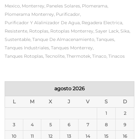
Mexico
Monterrey
Paneles Solares
Plomerama
Plomerama Monterrey
Purificador
Purificador Y Alalinizador De Agua
Regadera Electrica
Resistente
Rotoplas
Rotoplas Monterrey
Sayer Lack
Sika
Sustentable
Tanque De Almacenamiento
Tanques
Tanques Industriales
Tanques Monterrey
Tanques Rotoplas
Tecnolite
Thermotek
Tinaco
Tinacos
agosto 2026
L
M
X
J
V
S
D
1
2
3
4
5
6
7
8
9
10
11
12
13
14
15
16