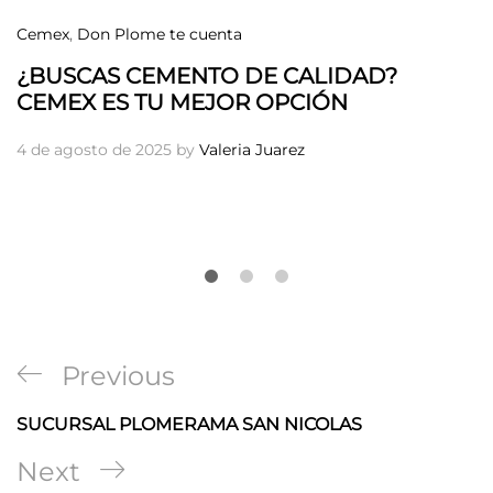
Cemex
,
Don Plome te cuenta
¿BUSCAS CEMENTO DE CALIDAD?
CEMEX ES TU MEJOR OPCIÓN
4 de agosto de 2025
by
Valeria Juarez
Navegación
Previous
Previous
de
Post
SUCURSAL PLOMERAMA SAN NICOLAS
entradas
Next
Next