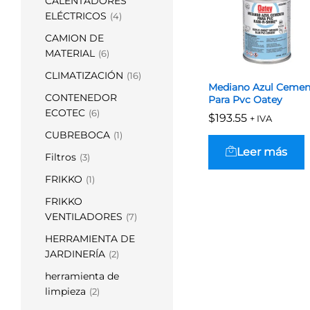
CALENTADORES
ELÉCTRICOS
(4)
CAMION DE
MATERIAL
(6)
CLIMATIZACIÓN
(16)
Mediano Azul Cemen
CONTENEDOR
Para Pvc Oatey
ECOTEC
(6)
$
$
193.55
193.55
+ IVA
CUBREBOCA
(1)
Leer más
Filtros
(3)
FRIKKO
(1)
FRIKKO
VENTILADORES
(7)
HERRAMIENTA DE
JARDINERÍA
(2)
herramienta de
limpieza
(2)