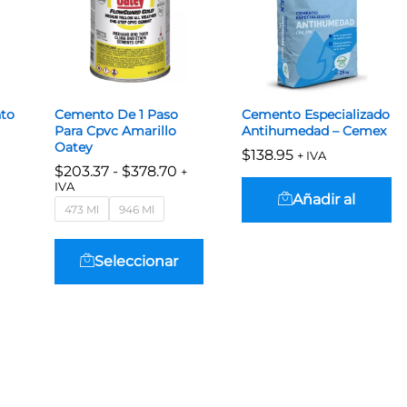
to
Cemento De 1 Paso
Cemento Especializado
Para Cpvc Amarillo
Antihumedad – Cemex
Oatey
$
$
138.95
138.95
+ IVA
Rango
$
203.37
-
$
378.70
+
de
IVA
precios:
Añadir al
473 Ml
946 Ml
desde
$
203.37
$
378.70
$203.37
Este
hasta
carrito
producto
$378.70
Seleccionar
tiene
múltiples
opciones
variantes.
Las
opciones
se
pueden