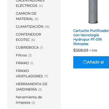
CALENTADORES
ELÉCTRICOS
(4)
CAMION DE
MATERIAL
(6)
CLIMATIZACIÓN
(16)
Cartucho Purificador
CONTENEDOR
con tecnología
Hydropur PT-01R
ECOTEC
(6)
Rotoplas
CUBREBOCA
(1)
$
$
568.69
568.69
+ IVA
Filtros
(3)
Añadir al
FRIKKO
(1)
FRIKKO
carrito
VENTILADORES
(7)
HERRAMIENTA DE
JARDINERÍA
(2)
herramienta de
limpieza
(2)