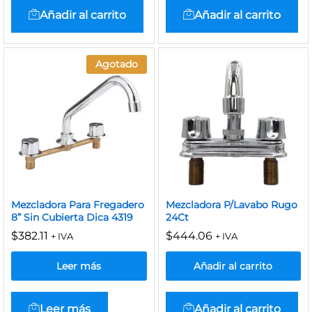
Añadir al carrito
Añadir al carrito
Agotado
Mezcladora Para Fregadero
Mezcladora P/Lavabo Rugo
8” Sin Cubierta Dica 4319
24Ct
$
382.11
$
444.06
+ IVA
+ IVA
Leer más
Añadir al carrito
Leer más
Añadir al carrito