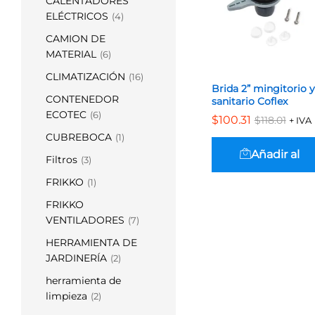
CALENTADORES
ELÉCTRICOS
(4)
CAMION DE
MATERIAL
(6)
CLIMATIZACIÓN
(16)
Brida 2” mingitorio y
CONTENEDOR
sanitario Coflex
ECOTEC
(6)
$
$
100.31
100.31
$
$
118.01
118.01
+ IVA
CUBREBOCA
(1)
Añadir al
Filtros
(3)
FRIKKO
(1)
carrito
FRIKKO
VENTILADORES
(7)
HERRAMIENTA DE
JARDINERÍA
(2)
herramienta de
limpieza
(2)