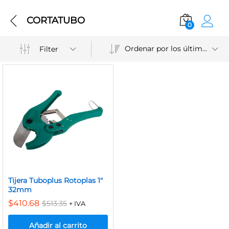
CORTATUBO
0
Ordenar por los últimos
Filter
Tijera Tuboplus Rotoplas 1″
32mm
$
410.68
$
513.35
+ IVA
Añadir al carrito