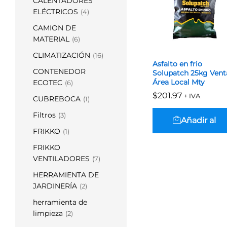
CALENTADORES
ELÉCTRICOS
(4)
CAMION DE
MATERIAL
(6)
CLIMATIZACIÓN
(16)
Asfalto en frio
CONTENEDOR
Solupatch 25kg Vent
Área Local Mty
ECOTEC
(6)
$
$
201.97
201.97
+ IVA
CUBREBOCA
(1)
Filtros
(3)
Añadir al
FRIKKO
(1)
carrito
FRIKKO
VENTILADORES
(7)
HERRAMIENTA DE
JARDINERÍA
(2)
herramienta de
limpieza
(2)