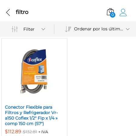
filtro
0
Ordenar por los últimos
Filter
Conector Flexible para
Filtros y Refrigerador Vr-
a150 Coflex 1/2″ Fip x 1/4 »
comp 150 cm (57″)
$
112.89
$
132.81
+ IVA