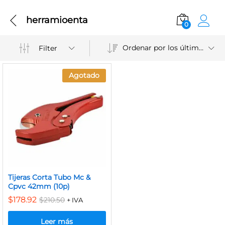
herramioenta
0
Ordenar por los últimos
Filter
Agotado
Tijeras Corta Tubo Mc &
Cpvc 42mm (10p)
$
178.92
$
210.50
+ IVA
Leer más