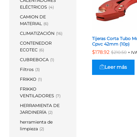
CALENTADORES
ELÉCTRICOS
(4)
CAMION DE
MATERIAL
(6)
CLIMATIZACIÓN
(16)
Tijeras Corta Tubo M
CONTENEDOR
Cpvc 42mm (10p)
ECOTEC
(6)
$
$
178.92
178.92
$
$
210.50
210.50
+ IV
CUBREBOCA
(1)
Leer más
Filtros
(3)
FRIKKO
(1)
FRIKKO
VENTILADORES
(7)
HERRAMIENTA DE
JARDINERÍA
(2)
herramienta de
limpieza
(2)